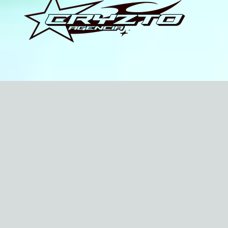
Agencia de Software
🚀 Transformación Digital
Bienvenidos a
Cryzto
Impulsa tu negocio hacia el futuro digital con
soluciones tecnológicas innovadoras y estrategias
personalizadas que generan resultados reales.